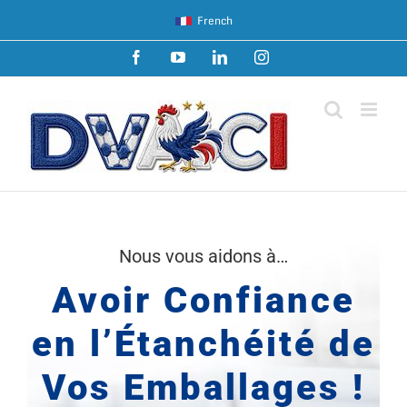
Passer
French
au
contenu
Facebook
YouTube
LinkedIn
Instagram
Nous vous aidons à…
Avoir Confiance
en l’Étanchéité de
Vos Emballages !