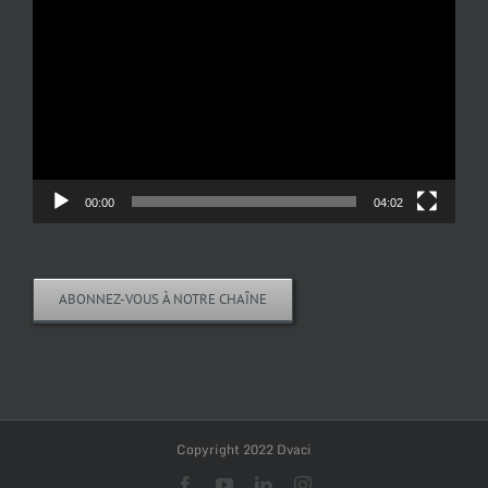
vidéo
00:00
04:02
ABONNEZ-VOUS À NOTRE CHAÎNE
Copyright 2022 Dvaci
Facebook
YouTube
LinkedIn
Instagram