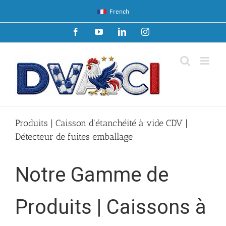
Passer
French
au
contenu
Facebook
YouTube
LinkedIn
Instagram
Produits | Caisson d’étanchéité à vide CDV |
Détecteur de fuites emballage
Notre Gamme de
Produits | Caissons à