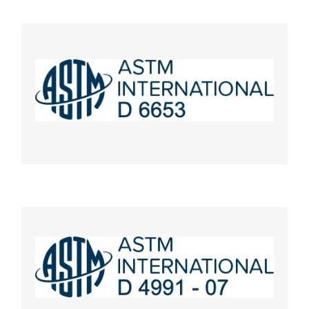
ASTM D6653
Méthodes d’essai standard pour déterminer les
effets de l’altitude élevée sur les systèmes
d’emballage par méthode sous vide
https://youtu.be/zEYlzhM8ocU
ASTM D4991
Méthode d’essai standard pour le contrôle de fuite
des conteneurs rigides vides par méthode sous vide
https://youtu.be/dOnHn9lJ5yE