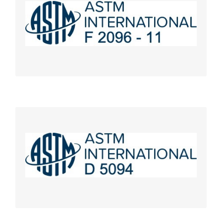
Méthode d’essai standard pour détecter les fuites
importantes dans les emballages par pressurisation
interne (Test de bulles)
https://youtu.be/CCmYyBf9FhI
ASTM D5094
Méthodes d’essai standard pour la fuite importante
de liquides des contenants avec des fermetures à
filetage ou de type Lug-Style
https://youtu.be/MilhBIs8GfI